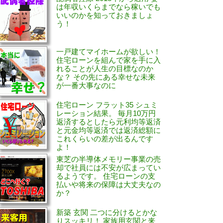
は年収いくらまでなら稼いでも
いいのかを知っておきましょ
う！
一戸建てマイホームが欲しい！
住宅ローンを組んで家を手に入
れることが人生の目標なのか
な？ その先にある幸せな未来
が一番大事なのに
住宅ローン フラット35 シュミ
レーション結果。 毎月10万円
返済するとしたら元利均等返済
と元金均等返済では返済総額に
これくらいの差が出るんです
よ！
東芝の半導体メモリー事業の売
却で社員には不安が広まってい
るようです。 住宅ローンの支
払いや将来の保障は大丈夫なの
か？
新築 玄関 二つに分けるとかな
りスッキリ！ 家族用玄関と来