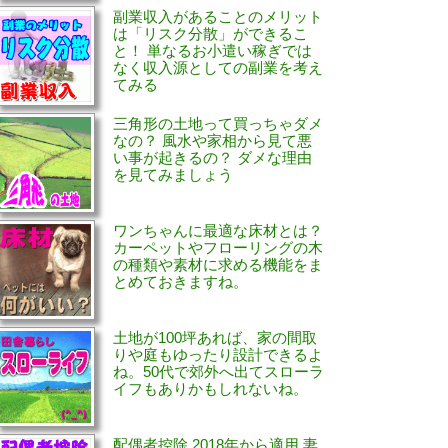
副業収入があることのメリット
は「リスク分散」ができるこ
と！ 単なるお小遣い稼ぎでは
なく収入源としての副業を考え
てみる
三角形の土地って買っちゃダメ
なの？ 風水や家相から見て悪
い事が起きるの？ ダメな理由
を見てみましょう
ワンちゃんに最適な床材とは？
カーペットやフローリングの木
の種類や素材に求める機能をま
とめておきますね。
土地が100坪あれば、家の間取
りや庭もゆったり設計できるよ
ね。50代で郊外へ出てスローラ
イフもありかもしれないね。
配偶者控除 2018年から適用 妻