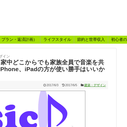
・プラン・返済計画）
ライフスタイル
節約と世帯収入
初心者の
ザイン
えて家中どこからでも家族全員で音楽を共
Phone、iPadの方が使い勝手はいいか
2017/6/3
2017/6/5
建築・デザイン