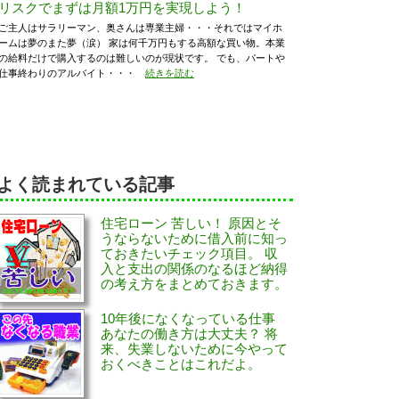
リスクでまずは月額1万円を実現しよう！
ご主人はサラリーマン、奥さんは専業主婦・・・それではマイホ
ームは夢のまた夢（涙） 家は何千万円もする高額な買い物。本業
の給料だけで購入するのは難しいのが現状です。 でも、パートや
仕事終わりのアルバイト・・・
続きを読む
よく読まれている記事
住宅ローン 苦しい！ 原因とそ
うならないために借入前に知っ
ておきたいチェック項目。 収
入と支出の関係のなるほど納得
の考え方をまとめておきます。
10年後になくなっている仕事
あなたの働き方は大丈夫？ 将
来、失業しないために今やって
おくべきことはこれだよ。