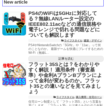
New article
PS4のWiFiは5GHzに対応して
る？無線LANルーター設定の
IEEE802.11acなどの通信規格や
電子レンジで切れる問題などに
ついても解説します
ライフスタイル
,
建築・デザイン
PS4やNintendoSwitchの「5GHz」や「11ac」って何
のことなのか。 最新ゲームを快適にプレイするための
Wi-Fi（無線L...
記事を読む
フラット35Sとは？をわかりや
すく解説！ 適用条件（審査基
準）や金利AプランBプランによ
って金利が変わるのか。フラッ
ト35との違いなどを見てみまし
ょう
ライフスタイル
,
購入費用・住宅ローン
住宅ローン制度として「フラット35S」という言葉を
耳にします。「フラット35」とは違うものなの？金利