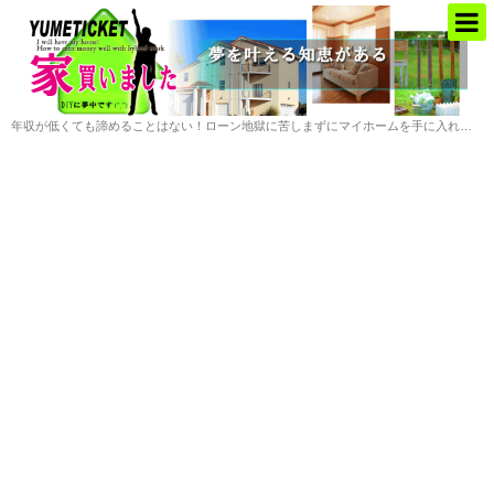
年収が低くても諦めることはない！ローン地獄に苦しまずにマイホームを手に入れる方法