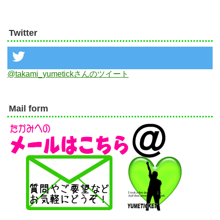
Twitter
@takami_yumetickさんのツイート
Mail form