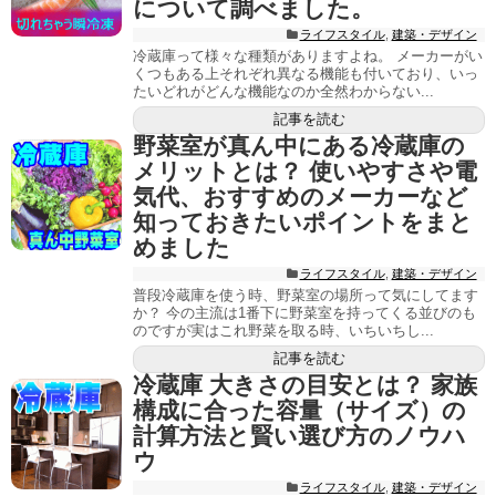
について調べました。
ライフスタイル
,
建築・デザイン
冷蔵庫って様々な種類がありますよね。 メーカーがい
くつもある上それぞれ異なる機能も付いており、いっ
たいどれがどんな機能なのか全然わからない...
記事を読む
野菜室が真ん中にある冷蔵庫の
メリットとは？ 使いやすさや電
気代、おすすめのメーカーなど
知っておきたいポイントをまと
めました
ライフスタイル
,
建築・デザイン
普段冷蔵庫を使う時、野菜室の場所って気にしてます
か？ 今の主流は1番下に野菜室を持ってくる並びのも
のですが実はこれ野菜を取る時、いちいちし...
記事を読む
冷蔵庫 大きさの目安とは？ 家族
構成に合った容量（サイズ）の
計算方法と賢い選び方のノウハ
ウ
ライフスタイル
,
建築・デザイン