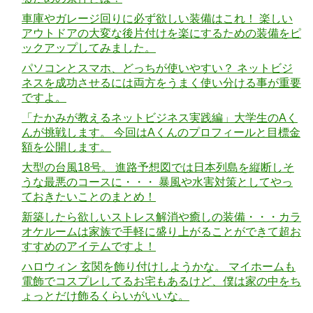
車庫やガレージ回りに必ず欲しい装備はこれ！ 楽しい
アウトドアの大変な後片付けを楽にするための装備をピ
ックアップしてみました。
パソコンとスマホ、どっちが使いやすい？ ネットビジ
ネスを成功させるには両方をうまく使い分ける事が重要
ですよ。
「たかみが教えるネットビジネス実践編」大学生のAく
んが挑戦します。 今回はAくんのプロフィールと目標金
額を公開します。
大型の台風18号。 進路予想図では日本列島を縦断しそ
うな最悪のコースに・・・ 暴風や水害対策としてやっ
ておきたいことのまとめ！
新築したら欲しいストレス解消や癒しの装備・・・カラ
オケルームは家族で手軽に盛り上がることができて超お
すすめのアイテムですよ！
ハロウィン 玄関を飾り付けしようかな。 マイホームも
電飾でコスプレしてるお宅もあるけど、僕は家の中をち
ょっとだけ飾るくらいがいいな。