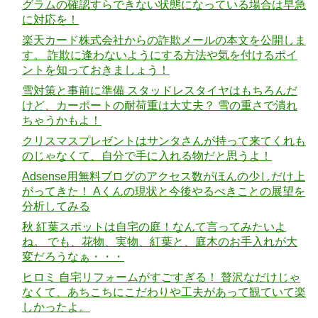
グラムの確認すらできない状態になっている場合は早急
に対応を！
楽天カード株式会社からの詐欺メールの本文を公開しま
す。 詐欺に逢わないようにする方法や気を付けるポイ
ントを知っておきましょう！
雪対策と事前に準備 スタッドレスタイヤはもちろんだ
けど、カーポートの耐荷重は大丈夫？ 雪の重さで潰れ
ちゃうかもよ！
クリスマスプレゼントはサンタさんが持って来てくれも
のじゃなくて、自分で手に入れる物だと思うよ！
Adsense用無料ブログのアクセス数がほんの少しだけ上
がってきた！ Aくんの現状と今後やるべきことの展望を
分析してみる
秋 紅葉スポットは自宅の庭！なんて言ってみたいよ
ね。 でも、花物、実物、紅葉と、庭木のお手入れが大
変だろうなぁ・・・
ヒロミ 自宅リフォームがすごすぎる！ 贅沢なだけじゃ
なくて、あちこちにこだわりや工夫があって観ていて楽
しかったよ。