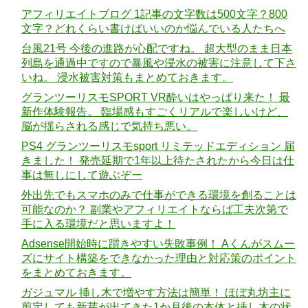
アフィリエイトブログ 1記事の文字数は500文字？800
文字？どれくらい書けばいいのか悩んでいる人たちへ
台風21号 今後の進路が心配ですね。 超大型のまま日本
列島を通過中ですので暴風や浸水の被害に注意して下さ
いね。 浸水被害対策もまとめておきます。
グランツーリスモSPORT VR酔いはやっぱり来た！ 最
新作体験報告。 臨場感もすごくリアルで楽しいけど、
脳が揺らされる感じで気持ち悪い。
PS4 グランツーリスモsport リミテッドエディション 届
きました！ 発売延期で1年以上待たされたから今日は仕
事は無しにして遊ぶぞー
外出先でもスマホのみで仕事ができる環境を創ることは
可能なのか？ 副業やアフィリエイトならば工夫次第で
手に入る環境だと思いますよ！
Adsense開始時に躓きやすい失敗事例！ Aくんがスムー
ズにサイト構築をできなかった理由と対応策のポイント
をまとめておきます。
ガジュマル 挿し木で増やす方法は簡単！ ほぼ丸坊主に
剪定しても新芽が出てきた1か月後の本体と挿し木の状