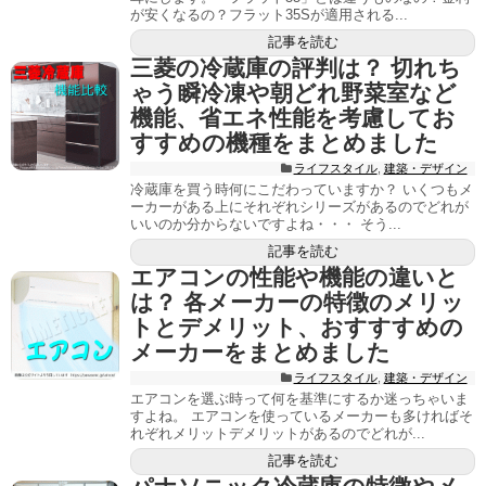
が安くなるの？フラット35Sが適用される...
記事を読む
三菱の冷蔵庫の評判は？ 切れち
ゃう瞬冷凍や朝どれ野菜室など
機能、省エネ性能を考慮してお
すすめの機種をまとめました
ライフスタイル
,
建築・デザイン
冷蔵庫を買う時何にこだわっていますか？ いくつもメ
ーカーがある上にそれぞれシリーズがあるのでどれが
いいのか分からないですよね・・・ そう...
記事を読む
エアコンの性能や機能の違いと
は？ 各メーカーの特徴のメリッ
トとデメリット、おすすすめの
メーカーをまとめました
ライフスタイル
,
建築・デザイン
エアコンを選ぶ時って何を基準にするか迷っちゃいま
すよね。 エアコンを使っているメーカーも多ければそ
れぞれメリットデメリットがあるのでどれが...
記事を読む