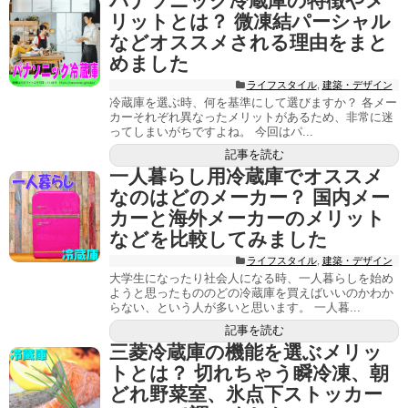
パナソニック冷蔵庫の特徴やメ
リットとは？ 微凍結パーシャル
などオススメされる理由をまと
めました
ライフスタイル
,
建築・デザイン
冷蔵庫を選ぶ時、何を基準にして選びますか？ 各メー
カーそれぞれ異なったメリットがあるため、非常に迷
ってしまいがちですよね。 今回はパ...
記事を読む
一人暮らし用冷蔵庫でオススメ
なのはどのメーカー？ 国内メー
カーと海外メーカーのメリット
などを比較してみました
ライフスタイル
,
建築・デザイン
大学生になったり社会人になる時、一人暮らしを始め
ようと思ったもののどの冷蔵庫を買えばいいのかわか
らない、という人が多いと思います。 一人暮...
記事を読む
三菱冷蔵庫の機能を選ぶメリッ
トとは？ 切れちゃう瞬冷凍、朝
どれ野菜室、氷点下ストッカー