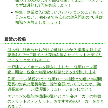
額5万円の副収入が可能な理由。 ほぼノーリスクで
まずは月額1万円を実現しよう！
特集：副業収入は欲しいけどパソコンのこともよく
分からない。 初心者でも安心の超入門編のPC基礎
知識をお教えしましょう！
最近の投稿
引っ越しは自分たちだけで可能なのか？ 業者を頼まず
家族4人で一戸建ての大荷物を運んだメリットとデメリ
ットをまとめておきます
一戸建てマイホームを購入しました！ 住宅ローン審
査、頭金、税金の知識や体験談などをお話しします
住宅 ローン減税とは？ 住宅ローン控除との違いや期間
延長の対象と延長年数、控除金額はいくらなのか。 融
資審査やローン返済額シミュレーションについて
エアコンの性能や機能の違いとは？ 各メーカーの特徴
のメリットとデメリット、おすすすめのメーカーをまと
めました