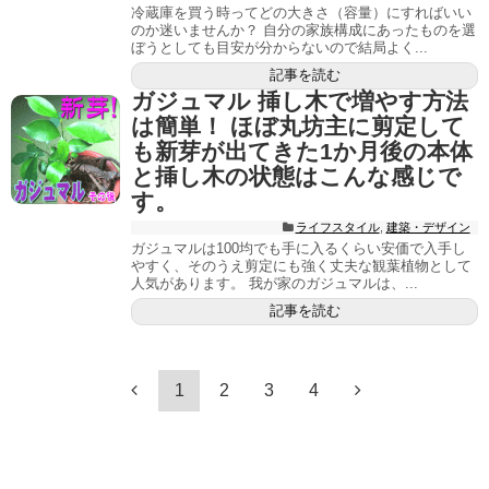
冷蔵庫を買う時ってどの大きさ（容量）にすればいい
のか迷いませんか？ 自分の家族構成にあったものを選
ぼうとしても目安が分からないので結局よく...
記事を読む
ガジュマル 挿し木で増やす方法
は簡単！ ほぼ丸坊主に剪定して
も新芽が出てきた1か月後の本体
と挿し木の状態はこんな感じで
す。
ライフスタイル
,
建築・デザイン
ガジュマルは100均でも手に入るくらい安価で入手し
やすく、そのうえ剪定にも強く丈夫な観葉植物として
人気があります。 我が家のガジュマルは、...
記事を読む
1
2
3
4