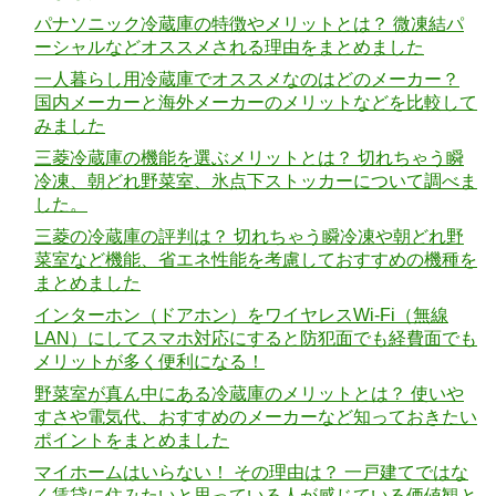
パナソニック冷蔵庫の特徴やメリットとは？ 微凍結パ
ーシャルなどオススメされる理由をまとめました
一人暮らし用冷蔵庫でオススメなのはどのメーカー？
国内メーカーと海外メーカーのメリットなどを比較して
みました
三菱冷蔵庫の機能を選ぶメリットとは？ 切れちゃう瞬
冷凍、朝どれ野菜室、氷点下ストッカーについて調べま
した。
三菱の冷蔵庫の評判は？ 切れちゃう瞬冷凍や朝どれ野
菜室など機能、省エネ性能を考慮しておすすめの機種を
まとめました
インターホン（ドアホン）をワイヤレスWi-Fi（無線
LAN）にしてスマホ対応にすると防犯面でも経費面でも
メリットが多く便利になる！
野菜室が真ん中にある冷蔵庫のメリットとは？ 使いや
すさや電気代、おすすめのメーカーなど知っておきたい
ポイントをまとめました
マイホームはいらない！ その理由は？ 一戸建てではな
く賃貸に住みたいと思っている人が感じている価値観と