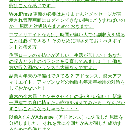
態はこんな感じです。
WordPress 更新の必要はありませんとメッセージが表
示され管理画面にログインできない時にどうすればいの
か！ 原因と対処法をまとめておきます。
アフィリエイトならば、時間が無い人でも副収入を得る
ことは必ずできる！ そのために押さえておくべきポイ
ントと考え方
住宅ローンの支払いが苦しい、生活が苦しい！ あなた
の収入と支出のバランスを見直してみましょう！ 働き
方や収入源のバランスも大事なんですよ。
副業も年末の準備はできてる？ アドセンス、楽天アフ
ィリエイト、アマゾンなどの物販も年末年始用の対策を
しておかないと！
庭木の金木犀（キンモクセイ）の花がいい匂い！ 新築
一戸建ての庭に植えたい樹種を考えてみたら、なんだか
すごいことになっちゃった・・・
以前AくんがAdsense（アドセンス）に失敗した原因を
分析しました。 それを元に今回たかみが課した成功す
るための条件とは？