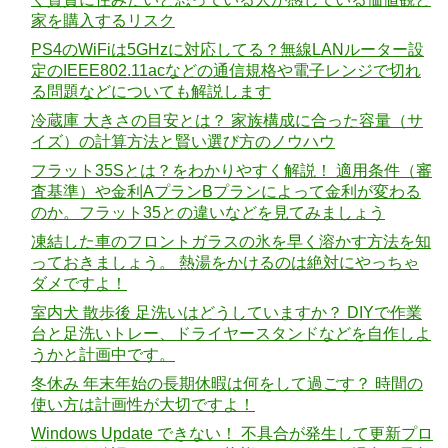
家を購入するリスク
PS4のWiFiは5GHzに対応してる？無線LANルーター設
定のIEEE802.11acなどの通信規格や電子レンジで切れ
る問題などについても解説します
冷蔵庫 大きさの目安とは？ 家族構成に合った容量（サ
イズ）の計算方法と賢い選び方のノウハウ
フラット35Sとは？をわかりやすく解説！ 適用条件（審
査基準）や金利AプランBプランによって金利が変わる
のか。フラット35との違いなどを見てみましょう
凍結した車のフロントガラスの氷を早く溶かす方法を知
っておきましょう。 熱湯をかけるのは絶対にやっちゃ
ダメですよ！
室内犬 散歩後 足洗いはどうしていますか？ DIYで作業
台と足洗いトレー、ドライヤースタンドなどを自作しよ
うかと計画中です。
冬休み 年末年始の長期休暇は何をして過ごす？ 時間の
使い方は計画性が大切ですよ！
Windows Update できない！ 不具合が発生して更新プロ