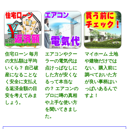
住宅ローン 毎月
エアコンやクー
マイホーム 土地
の支払額は平均
ラーの電気代は
や建物だけでは
いくら？ 自己破
点けっぱなしに
ない、購入前に
産になることな
した方が安くな
調べておいた方
く安全に支払え
るって本当な
が良い事柄はい
る返済金額の目
の？ エアコンの
っぱいあるんで
安を考えてみま
プロに噂の真相
すよ！
しょう。
や上手な使い方
を聞いてきまし
た。