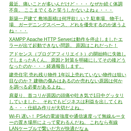
最近、痛いことが多いんだけど・・・ なぜか続く体調
不良。 ここまでくると笑うしかないよねぇ・・・
新築一戸建て 敷地面積は何坪欲しい？ 駐車場、物干し
場、ガーデニングスペース、どれを優先するのか迷うよ
ね・・・
XAMPP Apache HTTP Serverは動作を停止しましたエ
ラーが出て起動できない問題。 原因はこれだった！
アドセンス（ブログアフィリエイト）の開始時に失敗し
てしまったAくん。 原因と対策を明確にしてその後どう
なったのか・・・経過報告します。
建売住宅 売れ残り物件 1年以上売れていない物件は狙い
目なのか？ 建物の傷みはあるのか売れない原因は何か
を調べる必要があるよね。
肩凝り、首コリが原因の頭痛や吐き気で1日中グッタリ
していました。 それでもビジネスは利益を出してくれ
る・・・仕組み作りが大切だよね。
Wi-Fi 遅い！ PS4の電波強度や通信速度って無線ルータ
ーの置き場所によって変わるんだね。 これなら有線
LANケーブルで繋いだ方が快適だなぁ