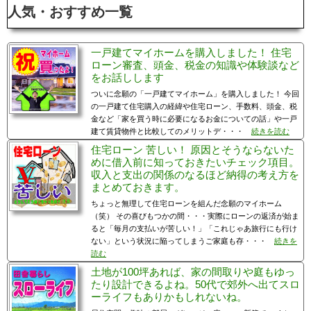
人気・おすすめ一覧
一戸建てマイホームを購入しました！ 住宅
ローン審査、頭金、税金の知識や体験談など
をお話しします
ついに念願の「一戸建てマイホーム」を購入しました！ 今回
の一戸建て住宅購入の経緯や住宅ローン、手数料、頭金、税
金など「家を買う時に必要になるお金についての話」や一戸
建て賃貸物件と比較してのメリットデ・・・
続きを読む
住宅ローン 苦しい！ 原因とそうならないた
めに借入前に知っておきたいチェック項目。
収入と支出の関係のなるほど納得の考え方を
まとめておきます。
ちょっと無理して住宅ローンを組んだ念願のマイホーム
（笑） その喜びもつかの間・・・実際にローンの返済が始ま
ると「毎月の支払いが苦しい！」「これじゃあ旅行にも行け
ない」という状況に陥ってしまうご家庭も存・・・
続きを
読む
土地が100坪あれば、家の間取りや庭もゆっ
たり設計できるよね。50代で郊外へ出てスロ
ーライフもありかもしれないね。