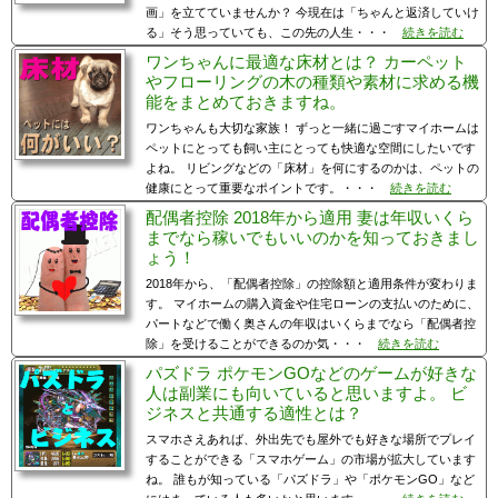
画」を立てていませんか？ 今現在は「ちゃんと返済していけ
る」そう思っていても、この先の人生・・・
続きを読む
ワンちゃんに最適な床材とは？ カーペット
やフローリングの木の種類や素材に求める機
能をまとめておきますね。
ワンちゃんも大切な家族！ ずっと一緒に過ごすマイホームは
ペットにとっても飼い主にとっても快適な空間にしたいです
よね。 リビングなどの「床材」を何にするのかは、ペットの
健康にとって重要なポイントです。・・・
続きを読む
配偶者控除 2018年から適用 妻は年収いくら
までなら稼いでもいいのかを知っておきまし
ょう！
2018年から、「配偶者控除」の控除額と適用条件が変わりま
す。 マイホームの購入資金や住宅ローンの支払いのために、
パートなどで働く奥さんの年収はいくらまでなら「配偶者控
除」を受けることができるのか気・・・
続きを読む
パズドラ ポケモンGOなどのゲームが好きな
人は副業にも向いていると思いますよ。 ビ
ジネスと共通する適性とは？
スマホさえあれば、外出先でも屋外でも好きな場所でプレイ
することができる「スマホゲーム」の市場が拡大しています
ね。 誰もが知っている「パズドラ」や「ポケモンGO」など