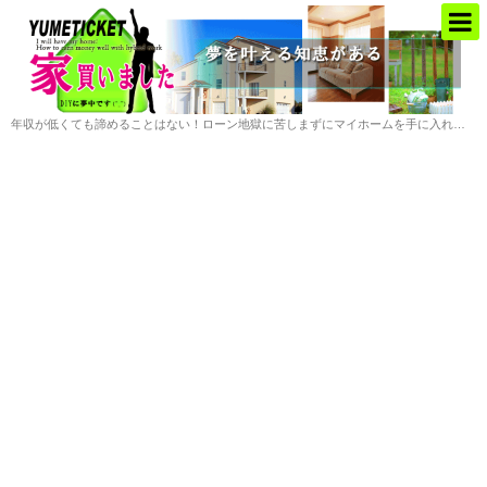
年収が低くても諦めることはない！ローン地獄に苦しまずにマイホームを手に入れる方法