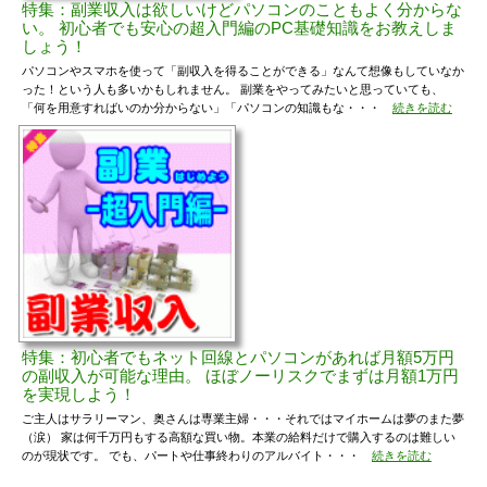
特集：副業収入は欲しいけどパソコンのこともよく分からな
い。 初心者でも安心の超入門編のPC基礎知識をお教えしま
しょう！
パソコンやスマホを使って「副収入を得ることができる」なんて想像もしていなか
った！という人も多いかもしれません。 副業をやってみたいと思っていても、
「何を用意すればいのか分からない」「パソコンの知識もな・・・
続きを読む
特集：初心者でもネット回線とパソコンがあれば月額5万円
の副収入が可能な理由。 ほぼノーリスクでまずは月額1万円
を実現しよう！
ご主人はサラリーマン、奥さんは専業主婦・・・それではマイホームは夢のまた夢
（涙） 家は何千万円もする高額な買い物。本業の給料だけで購入するのは難しい
のが現状です。 でも、パートや仕事終わりのアルバイト・・・
続きを読む