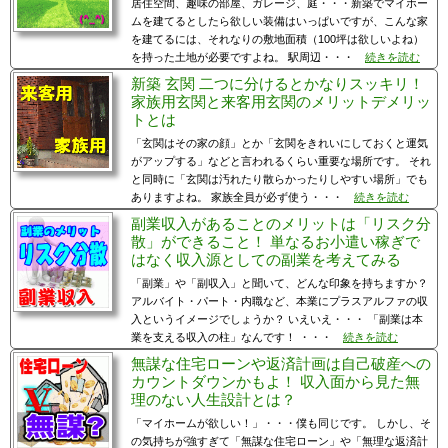
居住空間、趣味の部屋、ガレージ、庭・・・新築でマイホー
ムを建てるとしたら欲しい装備はいっぱいですが、こんな家
を建てるには、それなりの敷地面積（100坪は欲しいよね）
を持った土地が必要ですよね。 駅周辺・・・
続きを読む
新築 玄関 二つに分けるとかなりスッキリ！
家族用玄関と来客用玄関のメリットデメリッ
トとは
「玄関はその家の顔」とか「玄関をきれいにしておくと運気
がアップする」などと言われるくらい重要な場所です。 それ
と同時に「玄関は汚れたり散らかったりしやすい場所」でも
ありますよね。 家族全員が必ず使う・・・
続きを読む
副業収入があることのメリットは「リスク分
散」ができること！ 単なるお小遣い稼ぎで
はなく収入源としての副業を考えてみる
「副業」や「副収入」と聞いて、どんな印象を持ちますか？
アルバイト・パート・内職など、本業にプラスアルファの収
入というイメージでしょうか？ いえいえ・・・ 「副業は本
業を支える収入の柱」なんです！ ・・・
続きを読む
無謀な住宅ローンや返済計画は自己破産への
カウントダウンかもよ！ 収入面から見た無
理のない人生設計とは？
「マイホームが欲しい！」・・・僕も同じです。 しかし、そ
の気持ちが強すぎて「無謀な住宅ローン」や「無理な返済計