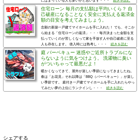
にはまっている人も多いかと思います・・・
続きを読む
住宅ローン 毎月の支払額は平均いくら？ 自
己破産になることなく安全に支払える返済金
額の目安を考えてみましょう。
念願の新築一戸建てマイホームを手に入れた！ でも、そこか
ら始まる「住宅ローンの返済」・・・毎月決まった金額を支
払っていくのが苦しくなって家を手放す人や自己破産に至る
人も存在します。 借入時には熟考し・・・
続きを読む
庭 バーベキュー 迷惑やご近所トラブルにな
らないように気をつけよう。 洗濯物に臭い
がついちゃって最悪だよ！
暖かくなってきて、屋外が楽しい季節になってきましたね。
春は「お花見」それ以降は「BBQ（バーベキュー）」が楽し
い季節です。 庭付き一戸建てマイホームを手に入れたらやっ
てみたい夢の上位にランクインし・・・
続きを読む
シェアする