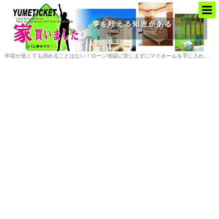
年収が低くても諦めることはない！ローン地獄に苦しまずにマイホームを手に入れる方法