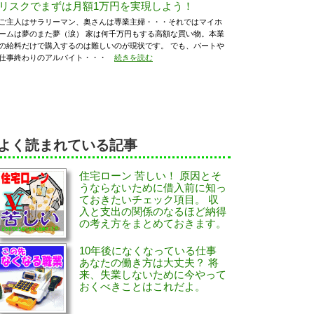
リスクでまずは月額1万円を実現しよう！
ご主人はサラリーマン、奥さんは専業主婦・・・それではマイホ
ームは夢のまた夢（涙） 家は何千万円もする高額な買い物。本業
の給料だけで購入するのは難しいのが現状です。 でも、パートや
仕事終わりのアルバイト・・・
続きを読む
よく読まれている記事
住宅ローン 苦しい！ 原因とそ
うならないために借入前に知っ
ておきたいチェック項目。 収
入と支出の関係のなるほど納得
の考え方をまとめておきます。
10年後になくなっている仕事
あなたの働き方は大丈夫？ 将
来、失業しないために今やって
おくべきことはこれだよ。