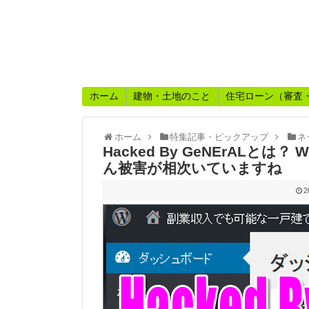
ホーム
建物・土地のこと
住宅ローン（審査
ホーム
特集記事・ピックアップ
ネ
Hacked By GeNErALとは
ん被害が相次いていますね
2