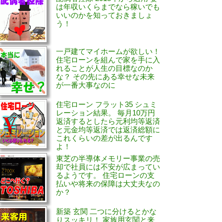
は年収いくらまでなら稼いでも
いいのかを知っておきましょ
う！
一戸建てマイホームが欲しい！
住宅ローンを組んで家を手に入
れることが人生の目標なのか
な？ その先にある幸せな未来
が一番大事なのに
住宅ローン フラット35 シュミ
レーション結果。 毎月10万円
返済するとしたら元利均等返済
と元金均等返済では返済総額に
これくらいの差が出るんです
よ！
東芝の半導体メモリー事業の売
却で社員には不安が広まってい
るようです。 住宅ローンの支
払いや将来の保障は大丈夫なの
か？
新築 玄関 二つに分けるとかな
りスッキリ！ 家族用玄関と来