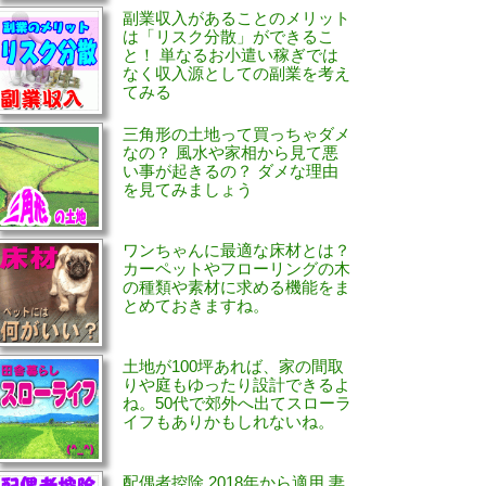
副業収入があることのメリット
は「リスク分散」ができるこ
と！ 単なるお小遣い稼ぎでは
なく収入源としての副業を考え
てみる
三角形の土地って買っちゃダメ
なの？ 風水や家相から見て悪
い事が起きるの？ ダメな理由
を見てみましょう
ワンちゃんに最適な床材とは？
カーペットやフローリングの木
の種類や素材に求める機能をま
とめておきますね。
土地が100坪あれば、家の間取
りや庭もゆったり設計できるよ
ね。50代で郊外へ出てスローラ
イフもありかもしれないね。
配偶者控除 2018年から適用 妻