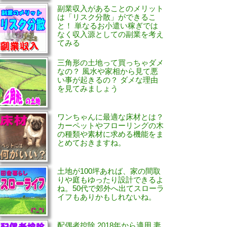
副業収入があることのメリット
は「リスク分散」ができるこ
と！ 単なるお小遣い稼ぎでは
なく収入源としての副業を考え
てみる
三角形の土地って買っちゃダメ
なの？ 風水や家相から見て悪
い事が起きるの？ ダメな理由
を見てみましょう
ワンちゃんに最適な床材とは？
カーペットやフローリングの木
の種類や素材に求める機能をま
とめておきますね。
土地が100坪あれば、家の間取
りや庭もゆったり設計できるよ
ね。50代で郊外へ出てスローラ
イフもありかもしれないね。
配偶者控除 2018年から適用 妻