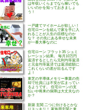
は年収いくらまでなら稼いでも
いいのかを知っておきましょ
う！
一戸建てマイホームが欲しい！
住宅ローンを組んで家を手に入
れることが人生の目標なのか
な？ その先にある幸せな未来
が一番大事なのに
住宅ローン フラット35 シュミ
レーション結果。 毎月10万円
返済するとしたら元利均等返済
と元金均等返済では返済総額に
これくらいの差が出るんです
よ！
東芝の半導体メモリー事業の売
却で社員には不安が広まってい
るようです。 住宅ローンの支
払いや将来の保障は大丈夫なの
か？
新築 玄関 二つに分けるとかな
りスッキリ！ 家族用玄関と来