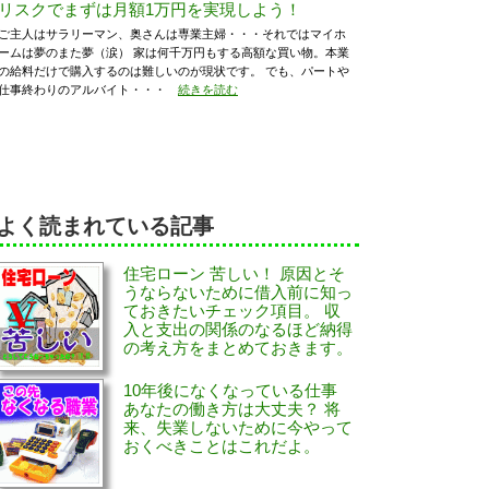
リスクでまずは月額1万円を実現しよう！
ご主人はサラリーマン、奥さんは専業主婦・・・それではマイホ
ームは夢のまた夢（涙） 家は何千万円もする高額な買い物。本業
の給料だけで購入するのは難しいのが現状です。 でも、パートや
仕事終わりのアルバイト・・・
続きを読む
よく読まれている記事
住宅ローン 苦しい！ 原因とそ
うならないために借入前に知っ
ておきたいチェック項目。 収
入と支出の関係のなるほど納得
の考え方をまとめておきます。
10年後になくなっている仕事
あなたの働き方は大丈夫？ 将
来、失業しないために今やって
おくべきことはこれだよ。