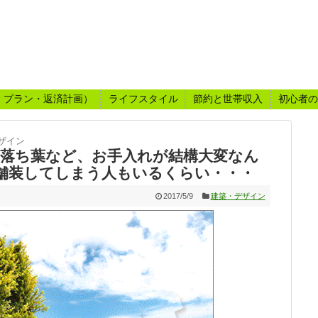
・プラン・返済計画）
ライフスタイル
節約と世帯収入
初心者の
ザイン
や落ち葉など、お手入れが結構大変なん
舗装してしまう人もいるくらい・・・
2017/5/9
建築・デザイン